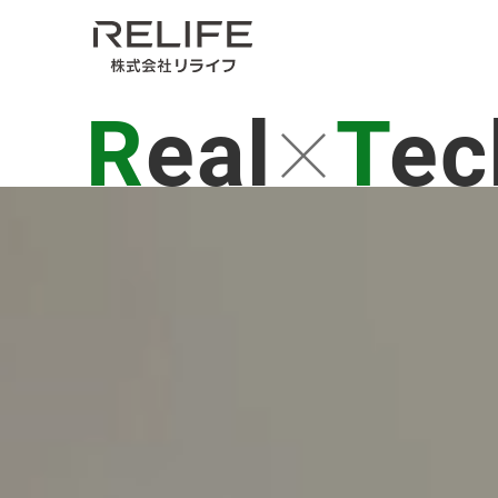
Real
Te